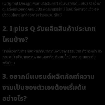
(Original Design Manufacturer) เป็นบริการที่ I plus Q เข้ามา
ดูแลตั้งแต่ช่วยคิดคอนเซปต์ พัฒนาสูตรใหม่ ไปจนถึงการจดแจ้ง อย.
ซึ่งตอบโจทย์ผู้ที่ต้องการสร้างแบรนด์ใหม่
2. I plus Q รับผลิตสินค้าประเภท
ไหนบ้าง?
เราเชี่ยวชาญการผลิตผลิตภัณฑ์ความงามจากธรรมชาติ ทั้งผิวหน้า ผิว
กาย สปา อโรมาเธอราพี และผลิตภัณฑ์ผสม
น้ํามันหอมระเหย
ระดับ
พรีเมียม
3. อยากมีแบรนด์ผลิตภัณฑ์ความ
งามเป็นของตัวเองต้องเริ่มต้น
อย่างไร?