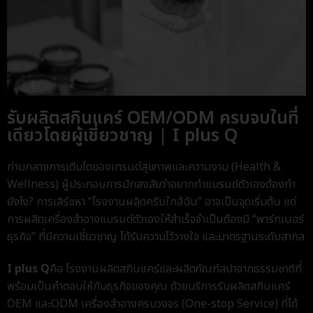
รับผลิตสกินแคร์ OEM/ODM ครบจบในที่
เดียวโดยผู้เชี่ยวชาญ | I plus Q
ท่ามกลางการเติบโตของเทรนด์สุขภาพและความงาม (Health &
Wellness) ผู้ประกอบการมักสงสัยว่า
อยากทำแบรนด์ตัวเองต้องทำ
ยังไง
? การเสิร์ชหา “โรงงานผลิตครีมใกล้ฉัน” อาจเป็นจุดเริ่มต้น แต่
การ
ผลิตเครื่องสําอางแบรนด์ตัวเอง
ให้สำเร็จจำเป็นต้องมี “พาร์ทเนอร์
ธุรกิจ” ที่มีความเชี่ยวชาญ ได้รับความไว้วางใจ และมาตรฐานระดับสากล
I plus Q
คือ โรงงานผลิตสกินแคร์และผลิตภัณฑ์สปาจากธรรมชาติที่
พร้อมเป็นคำตอบให้กับธุรกิจของคุณ ด้วยบริการ
รับผลิตสกินแคร์
OEM
และ
ODM เครื่องสำอาง
ครบวงจร (One-stop Service) ที่ได้