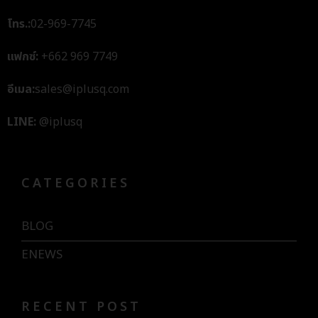
โทร.:
02-969-7745
แฟกซ์:
+662 969 7749
อีเมล:
sales@iplusq.com
LINE:
@iplusq
CATEGORIES
BLOG
ENEWS
RECENT POST