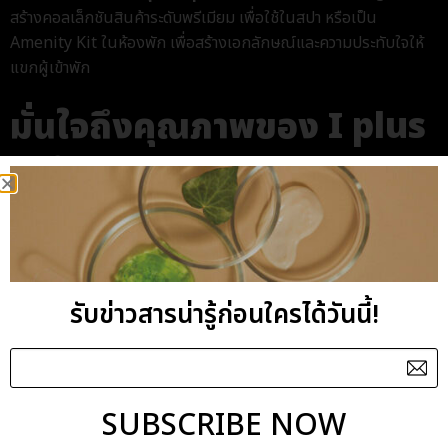
สร้างคอลเล็กชันสินค้าระดับพรีเมียม เพื่อใช้ในสปา หรือเป็น
Amenity Kit ในห้องพัก เพื่อสร้างเอกลักษณ์และความประทับใจให้
แขกผู้เข้าพัก
มั่นใจถึงคุณภาพของ I plus
Q ด้วยมาตรฐานและรางวัล
ระดับสากล
ในฐานะ
โรงงานผลิตสกินแคร์
ชั้นนำ เราให้ความสำคัญกับความยั่งยืน
และคุณภาพการผลิตสูงสุด ซึ่งสะท้อนผ่านมาตรฐานและรางวัลมากมาย
รับข่าวสารน่ารู้ก่อนใครได้วันนี้!
อาทิ
มาตรฐานระบบคุณภาพ:
รับรองโดยมาตรฐานอุตสาหกรรมทั้ง GMP,
ISO 22716 และ ISO 9001
SUBSCRIBE NOW
มาตรฐานการส่งออก:
ได้รับรางวัลจากอย่าง Prime Minister’s