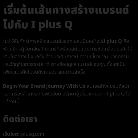
เริ่มต้นเส้นทางสร้างแบรนด์
ไปกับ I plus Q
ไม่ว่าวิสัยทัศน์การสร้างแบรนด์ของคุณจะเป็นอย่างไร
I plus Q
คือ
พันธมิตรผู้
รับผลิตสกินแคร์
ที่พร้อมสนับสนุนการขับเคลื่อนธุรกิจให้
เติบโตอย่างแข็งแกร่ง ด้วยประสบการณ์ ความเชี่ยวชาญ นวัตกรรม
และวัตถุดิบจากธรรมชาติ เราพร้อมดูแลแบรนด์ของคุณตั้งแต่เป็น
เพียงแนวคิดไปจนถึงการประสบความสำเร็จ
Begin Your Brand Journey With Us
สนใจสร้างแบรนด์สปา
และเครื่องสำอางระดับพรีเมียม ปรึกษาผู้เชี่ยวชาญจาก I plus Q ได้
แล้ววันนี้
ติดต่อเรา
เว็บไซต์:
iplusq.com