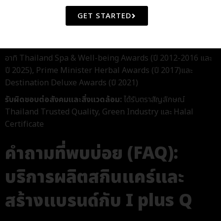
Export Award และเราได้จัดตั้งโรงงานผลิตในประเทศจีน ซึ่งได้
GET STARTED
มาตรฐาน ISO 22716:2007 และมาตรฐาน GMP ตอบโจทย์ผู้
ประกอบการที่ต้องการต้องการขยายตลาดไปยังประเทศจีน
รางวัลด้านนวัตกรรมและผลิตภัณฑ์:
คว้ารางวัลจากหลากหลายเวที
อาทิ Thailand Spa & Well-being Awards (ปี 2012-2016 และ
ปี 2025), Prime Minister Herbal Awards (ปี 2017)และ
Destination Deluxe Awards (ปี 2021)
รับผิดชอบต่อสังคมและสิ่งแวดล้อม:
ได้รับตราสัญลักษณ์
Thailand Trusted Quality, Green Industry และ Halal
Certificate
คำถามที่พบบ่อย (FAQ):
บริการผลิตสกินแคร์และ
สร้างแบรนด์กับ I plus Q