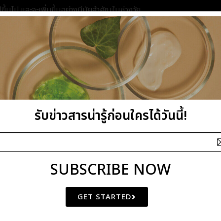
ึ้นไป และจะเพิ่มขึ้นอย่างมีนัยสำคัญในช่วงวัย
ต่อมไขมันใต้ผิวหนัง เมื่อเกิดออกซิเดชันจะก่อให้
ติน และโปรตีนโครงสร้างอื่น ๆ ก็เริ่มเสื่อมสภาพ
มารถในการฟื้นฟูตัวเองของผิวอย่างเป็น
กระบวนการฟื้นฟูผิว
รับข่าวสารน่ารู้ก่อนใครได้วันนี้!
นพิเศษคือ Extracellular Matrix (ECM) หรือ
กาะกันอย่างมีประสิทธิภาพ โดยเฉพาะไกลโคโปรตีน
ฟื้นฟูผิวตามธรรมชาติ
SUBSCRIBE NOW
รบกวน ผิวสูญเสียการยึดเกาะภายในชั้นผิว ทำให้
ละขาดความเรียบเนียนตามมา
GET STARTED
รรณในทุกมิติ โดยเฉพาะในช่วงวัยที่ผิวต้องการ