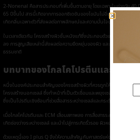
2-Nonenal คือสารประกอบที่เพิ่มขึ้นตามอายุ โดยเฉพาะในช่วงวัย 40 ปีข
65 ปีขึ้นไป สารนี้เกิดจากการออกซิเดชันของไขมันไม่อิ่มตัวที่สะสมอยู่ใน
เกิดกลิ่นเฉพาะตัวที่ส่งผลต่อภาพลักษณ์และความมั่นใจของผู้สูงวัย
ในเวลาเดียวกัน โครงสร้างผิวชั้นหนังแท้ซึ่งประกอบด้วยคอลลาเจน อีลาส
ลง การสูญเสียเหล่านี้ส่งผลต่อความยืดหยุ่นของผิว และลดทอนความสา
ธรรมชาติ
บทบาทของไกลโคโปรตีนและ ECM ใน
หนึ่งในองค์ประกอบสำคัญของโครงสร้างผิวที่ควรถูกให้ความสำคัญเป็
โครงสร้างนอกเซลล์ ซึ่งทำหน้าที่เป็นตัวเชื่อมและพยุงเซลล์ผิวให้ยึดเ
ซึ่งเป็นโปรตีนเชิงซ้อนที่ช่วยสื่อสารระหว่างเซลล์และกระตุ้นกระบวนการ
เมื่อไกลโคโปรตีนและ ECM เสื่อมสภาพลง การสื่อสารระหว่างเซลล์จะถูก
เกิดช่องว่างระหว่างเซลล์ และนำไปสู่การเกิดริ้วรอย ผิวหย่อนคล้อย แ
ด้วยเหตุนี้เอง I plus Q จึงให้ความสำคัญกับศาสตร์แห่งการฟื้นฟูผิวพ