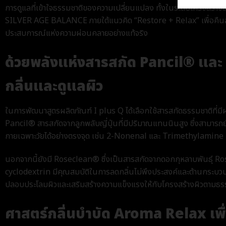
การดูแลที่เข้าใจธรรมชาติของความเปลี่ยนแปลง ทั้งในระดับโครงสร้างแ
SILVER AGE BALANCE ภายใต้แนวคิด “Restore + Relax” เพื่อคืนสมด
ประสบการณ์แห่งความผ่อนคลายอย่างแท้จริง
ด้วยพลังแห่งสารสกัด Pancil® แล
กลิ่นและดูแลผิว
ในการพัฒนาสูตรผลิตภัณฑ์ I plus Q ได้เลือกใช้สารสกัดธรรมชาติที่มี
Pancil® สารสกัดจากลูกพลับญี่ปุ่นที่มีปริมาณแทนนินสูง ซึ่งสามารถยั
กายเฉพาะวัยได้อย่างตรงจุด เช่น 2-Nonenal และ Trimethylamine
นอกจากนี้ยังมี Roseclean® ซึ่งเป็นสารสกัดจากดอกกุหลาบพันธุ์ Ro
cyclodextrin มีคุณสมบัติในการลดกลิ่นไม่พึงประสงค์และต้านกระบวนก
ปลอบประโลมผิวและเสริมสร้างความแข็งแรงให้กับโครงสร้างผิวตามธร
ศาสตร์กลิ่นบำบัด Aroma Relax เพื