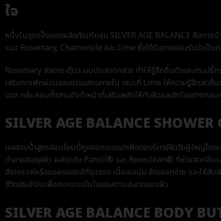
ใจ
หนึ่งในจุดแข็งของผลิตภัณฑ์กลุ่ม SILVER AGE BALANCE คือการนำศา
แนว Rosemary, Chamomile และ Lime ซึ่งได้รับการยอมรับว่าเป็นกล
Rosemary ช่วยกระตุ้นระบบประสาทกลาง ทำให้รู้สึกตื่นตัวและกระปรี้
เสริมการพักผ่อนและความสงบภายใน ขณะที่ Lime ให้ความรู้สึกสดชื่นแ
นวล กลิ่นหอมทั้งสามจึงทำหน้าที่เสริมพลังให้กับผิวและจิตใจอย่างกลม
SILVER AGE BALANCE SHOWER 
เจลอาบน้ำสูตรอ่อนโยนนี้ถูกออกแบบมาเพื่อตอบโจทย์ผิววัยผู้ใหญ่โดย
ทำลายสมดุลผิว ผสานกับ Pancil® และ Roseclean® ที่ช่วยลดกลิ่นเฉพ
สังเคราะห์หรือแอลกอฮอล์ที่รุนแรง เนื้อเจลนุ่ม ล้างออกง่าย และให้สั
ชีวิตประจำวันเพื่อคงความมั่นใจและความสะอาดของผิว
SILVER AGE BALANCE BODY BU