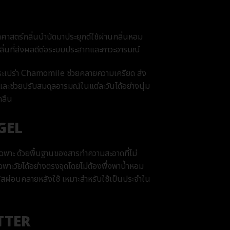
สตร์กลิ่นบำบัดมาประยุกต์ใช้ผ่านกลิ่นหอม
ิ่นที่ส่งผลดีต่อระบบประสาทและภาวะอารมณ์
กระเปร่า Chamomile ช่วยคลายความเครียด ส่ง
ละช่วยปรับสมดุลอารมณ์ในแต่ละวันได้อย่างนุ่ม
กลืน
GEL
เฉพาะ ด้วยพื้นฐานของสารทำความสะอาดที่ไม่
าะวัยได้อย่างตรงจุดโดยไม่ต้องพึ่งพาน้ำหอม
มผัสผ่อนคลายหลังใช้ เหมาะสำหรับใช้เป็นประจำใน
TTER