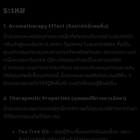
ระเหย
1. Aromatherapy Effect (จิตบำบัดด้วยกลิ่น)
น้ำมัน
หอมระเหยมีอนุภาคขนาดเล็กที่สามารถเดินทางผ่านประสาทรับ
กลิ่นเข้าสู่ระบบลิมบิก (Limbic System) ในสมองโดยตรง ซึ่งเป็น
ศูนย์ควบคุมอารมณ์และความทรงจำ
ยกตัวอย่างเช่น
ลาเวนเดอร์ เบอร์
กาม็อต และคาโมมายล์
มีส่วนช่วยลดระดับฮอร์โมนความเครียด
(Cortisol) บรรเทาอาการวิตกกังวล และช่วยปรับสมดุลการนอนหลับ
ให้มีคุณภาพยิ่งขึ้น
นอกจากนี้ น้ำมันหอมระเหยยังมีคุณสมบัติอื่น ๆ
อีกมากมาย
บางตัวทำให้รู้สึกตื่นตัว บางตัวให้ความรู้สึกสดชื่น
2. Therapeutic Properties (คุณสมบัติทางการรักษา)
น้ำมันหอมระเหยบางชนิดมีฤทธิ์ทางชีวภาพที่มีคุณสมบัติทางการรักษา
ที่ได้รับการยอมรับทั่วโลก เช่น
Tea Tree Oil
– มีฤทธิ์ต้านเชื้อแบคทีเรียและเชื้อรา เหมาะ
สำหรับผลิตภัณฑ์รักษาสิวหรือทำความสะอาดผิว