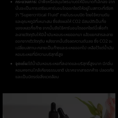
กระบวนการ:
นำพืชหรือสมุนไพรมาบดให้มีขนาดที่เล็กลง จาก
นั้นจะเป็นการเตรียมคาร์บอนไดออกไซด์ให้อยู่ในสภาวะที่เรียก
ว่า “Supercritical Fluid” ภายในระบบปิด โดยใช้ความดัน
และอุณหภูมิที่เหมาะสม ซึ่งส่งผลให้ CO
2
มีสมบัติเป็นกึ่ง
ของเหลวกึ่งก๊าซ จากนั้นจึงใช้คาร์บอนไดออกไซด์นี้เพื่อทำ
ละลายวัตถุดิบให้มีน้ำมันหอมระเหยออกมา แล้วแยกสารละลาย
ออกจากตัววัตถุดิบ หลังจากนั้นจึงลดความดันลง ซึ่ง CO
2
จะ
เปลี่ยนสถานะกลายเป็นก๊าซและระเหยออกไป เหลือไว้แต่น้ำมัน
หอมระเหยที่มีความบริสุทธิ์สูง
จุดเด่น:
ได้น้ำมันหอมระเหยที่สะอาดและบริสุทธิ์สูงมาก มีกลิ่น
หอมคงทนใกล้เคียงธรรมชาติ ปราศจากสารตกค้าง ปลอดภัย
และเป็นมิตรต่อสิ่งแวดล้อม