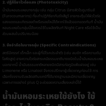
2. ปฏิกิริยาไวต่อแสง (Phototoxicity)
น้ำมันหอมระเหย
บางกลุ่ม เช่น กลุ่ม Citrus มีสารฟิวโรคูมารินส์
(Furocoumarins) ที่จะทำปฏิกิริยากับรังสียูวี อาจกระตุ้นให้ผิวไวต่อ
แสงแดดและเกิดรอยดำหรือรอยไหม้ได้หากใช้แล้วออกแดดทันที น้ำมัน
หอมระเหยในกลุ่มนี้จึงควรใช้ในผลิตภัณฑ์ Night Care หรือใช้เป็น
ส่วนผสมในปริมาณน้อย
3. ข้อจำกัดในบางกลุ่ม (Specific Contraindications)
สตรีมีครรภ์ เด็กเล็ก และผู้ที่มีโรคประจำตัว (เช่น ลมชัก หรือความดัน
โลหิตสูง) อาจความไวต่อสารเคมีธรรมชาติบางชนิดใน
น้ำมันหอมระเหย
นอกจากนี้ น้ำมันธรรมชาติหลายชนิดมีสารก่อภูมิแพ้แฝงอยู่ เช่น
Limonene หรือ Linalool จึงควรปรึกษาผู้เชี่ยวชาญก่อนใช้ การ
เลือกโรงงานรับผลิตสกินแคร์ที่ได้มาตรฐานและมีความเชี่ยวชาญ
เฉพาะทางอย่าง
I plus Q
จะช่วยลดความเสี่ยงเหล่านี้ได้
น้ำมันหอมระเหยใช้ยังไง ใช้