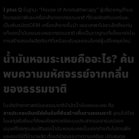
I plus Q
ในฐานะ “House of Aromatherapy” ผู้เชี่ยวชาญด้านอ
โรมาเธอราพีและ
เครื่องสำอางจากธรรมชาติ
ที่
รับผลิตสกินแคร์
และ
เป็นพันธมิตร
OEM เครื่องสำอาง
ชั้นนำ ขออาสาพาไปเจาะลึกถึงแก่น
แท้ของน้ำมันหอมระเหยจากธรรมชาติ เพื่อเป็นรากฐานที่แข็งแกร่งใน
การสร้างสรรค์ผลิตภัณฑ์ที่เหนือระดับและตอบโจทย์ผู้บริโภคยุคใหม่
น้ำมันหอมระเหยคืออะไร? ค้น
พบ
ความ
มหัศจรรย์จากกลิ่น
ของธรรมชาติ
ในเชิงวิทยาศาสตร์และธรรมชาติบำบัด
น้ำมันหอมระเหย
คือ
สารประกอบอินทรีย์เข้มข้นที่พืชสร้างขึ้นตามธรรมชาติ
อุดมไปด้วย
โมเลกุลซับซ้อนที่ส่งผลโดยตรงต่อระบบประสาทและอารมณ์ของ
มนุษย์
โดยคุณสมบัติของน้ำมันหอมระเหยนั้นแตกต่างกันไปตามพืช
และดอกไม้ที่นำมาผลิต ตั้งแต่ช่วยบรรเทาความเครียด ปรับสมดุล