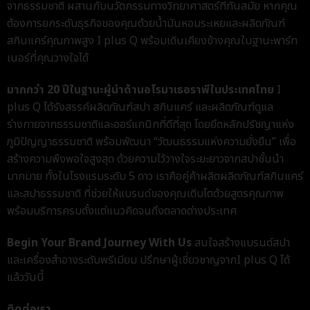
จากธรรมชาติ ผสานกับนวัตกรรมทางวิทยาศาสตร์ที่ทันสมัย หากคุณ
ต้องการยกระดับธุรกิจของคุณด้วยน้ำมันหอมระเหยและผลิตภัณฑ์
สกินแคร์คุณภาพสูง
I plus Q
พร้อมเดินเคียงข้างคุณในฐานะพาร์ท
เนอร์ที่คุณวางใจได้
มากกว่า 20 ปีในฐานะผู้นำด้านอโรมาเธอราพีในประเทศไทย
I
plus Q
ได้รังสรรค์ผลิตภัณฑ์สปา สกินแคร์ และผลิตภัณฑ์ดูแล
ร่างกายจากธรรมชาติและออร์แกนิกที่ดีที่สุด โดยยึดหลักปรัชญาแห่ง
ภูมิปัญญาธรรมชาติ พร้อมพัฒนา “วัฒนธรรมแห่งความยั่งยืน” เพื่อ
สร้างความพึงพอใจสูงสุด ด้วยความไว้วางใจระยะยาวจากสปาชั้นนำ
มากมาย ทั้งในโรงแรมระดับ 5 ดาว เราคือคู่ค้าผลิตผลิตภัณฑ์สกินแคร์
และสปาธรรมชาติ ที่ช่วยให้แบรนด์ของคุณเติบโตด้วยสูตรคุณภาพ
พร้อมบริการครบตั้งแต่แนวคิดจนถึงตลาดต่างประเทศ
Begin Your Brand Journey With Us
สนใจสร้างแบรนด์สปา
และเครื่องสำอางระดับพรีเมียม ปรึกษาผู้เชี่ยวชาญจาก
I plus Q
ได้
แล้ววันนี้
ติดต่อเรา