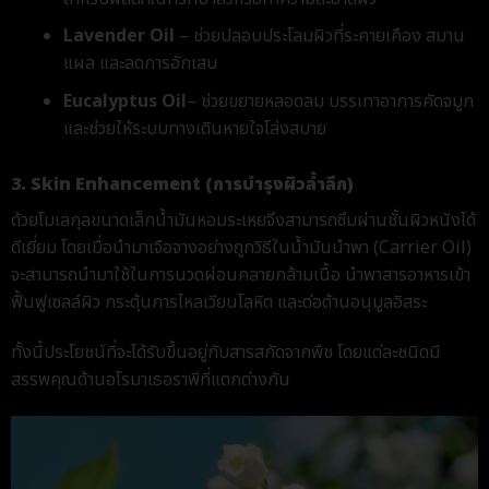
Lavender Oil
– ช่วยปลอบประโลมผิวที่ระคายเคือง สมาน
แผล และลดการอักเสบ
Eucalyptus Oil
– ช่วยขยายหลอดลม บรรเทาอาการคัดจมูก
และช่วยให้ระบบทางเดินหายใจโล่งสบาย
3. Skin Enhancement (การบำรุงผิวล้ำลึก)
ด้วยโมเลกุลขนาดเล็ก
น้ำมันหอมระเหย
จึงสามารถซึมผ่านชั้นผิวหนังได้
ดีเยี่ยม โดยเมื่อนำมาเจือจางอย่างถูกวิธีในน้ำมันนำพา (Carrier Oil)
จะสามารถนำมาใช้ในการนวดผ่อนคลายกล้ามเนื้อ นำพาสารอาหารเข้า
ฟื้นฟูเซลล์ผิว กระตุ้นการไหลเวียนโลหิต และต่อต้านอนุมูลอิสระ
ทั้งนี้ประโยชน์ที่จะได้รับขึ้นอยู่กับสารสกัดจากพืช โดยแต่ละชนิดมี
สรรพคุณด้านอโรมาเธอราพีที่แตกต่างกัน