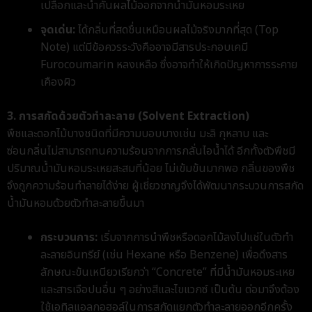
เปลือกและน้ำคั้นผลไม้ออกจากน้ำมันหอมระเหย
จุดเด่น:
ได้กลิ่นที่สดชื่นเหมือนผลไม้จริงมากที่สุด (Top
Note) แต่มีข้อควรระวังคืออาจมีสารประกอบเคมี
Furocoumarin หลงเหลือ ซึ่งอาจทำให้เกิดปัญหาการระคาย
เคืองผิว
3. การสกัดด้วยตัวทำละลาย (Solvent Extraction)
พืชและดอกไม้บางชนิดที่มีความบอบบางเช่น มะลิ กุหลาบ และ
ซ่อนกลิ่นไม่สามารถทนความร้อนจากการกลั่นไอน้ำได้ อีกทั้งตัวพืชมี
ปริมาณน้ำมันหอมระเหยสะสมที่น้อย ไม่เข้มข้นมากพอ กลิ่นของพืช
จึงถูกความร้อนทำลายได้ง่าย ผู้เชี่ยวชาญจึงได้พัฒนากระบวนการสกัด
น้ำมันหอมด้วยตัวทำละลายขึ้นมา
กระบวนการ:
เริ่มจากการนำพืชหรือดอกไม้ลงไปแช่ในตัวทำ
ละลายอินทรีย์ (เช่น Hexane หรือ Benzene) เพื่อดึงสาร
ลักษณะข้นเหนียวเรียกว่า “Concrete” ที่มีน้ำมันหอมระเหย
และสารเจือปนอื่น ๆ อย่างสีและไขแวกซ์ เป็นต้น ต่อมาจึงต้อง
ใช้เอทิลแอลกอฮอล์ในการสกัดแยกตัวทำละลายออกอีกครั้ง