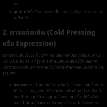
น้ำ
จุดเด่น:
ได้น้ำมันหอมระเหยที่มีความบริสุทธิ์สูง ปราศจากสาร
เคมีตกค้าง
2. การสกัดเย็น (Cold Pressing
หรือ Expression)
วิธีการสกัดเย็นเป็นวิธีที่ใช้เฉพาะกับเปลือกผลไม้ตระกูลส้ม (Citrus)
เช่น มะนาว ส้ม และมะกรูดที่สะสมน้ำมันหอมระเหยอยู่ใต้เปลือกผิว
เนื่องจากความร้อนจากการกลั่นด้วยไอน้ำจะทำลายกลิ่นและวิตามินตาม
ธรรมชาติ
กระบวนการ:
นำผลไม้เข้าไปในใช้เครื่องจักรบีบอัดเปลือกผล
ไม้ด้วยแรงดันสูงโดยไม่ใช้ความร้อน เพื่อคั้นเอาน้ำมันที่อยู่ใน
ต่อมน้ำมันหอมที่สะสมอยู่ในเปลือกออกมา ซึ่งจะได้ทั้งน้ำมัน
หอม น้ำคั้นผลไม้ และกากใยต่างๆ หลังจากนั้นจึงกรองกาก