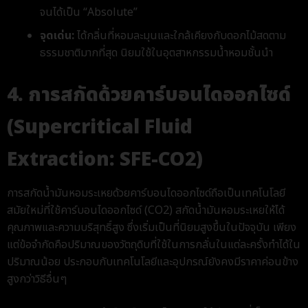
จนได้เป็น “Absolute”
จุดเด่น:
ได้กลิ่นที่หอมละมุนและใกล้เคียงกับดอกไม้สดตาม
ธรรมชาติมากที่สุด นิยมใช้ในอุตสาหกรรมน้ำหอมชั้นนำ
4. การสกัดด้วยคาร์บอนไดออกไซด์
(Supercritical Fluid
Extraction: SFE-CO2)
การสกัดน้ำมันหอมระเหยด้วยคาร์บอนไดออกไซด์ถือเป็นเทคโนโลยี
สมัยใหม่ที่ใช้คาร์บอนไดออกไซด์ (CO
2
) สกัดน้ำมันหอมระเหยให้ได้
คุณภาพและความบริสุทธิ์สูง ซึ่งเริ่มเป็นที่นิยมสูงขึ้นในปัจจุบัน เพียง
แต่ข้อจำกัดคือปริมาณของวัตถุดิบที่ใช้ในการกลั่นในแต่ละครั้งทำได้ใน
ปริมาณน้อย ประกอบกับเทคโนโลยีและอุปกรณ์ยังคงมีราคาค่อนข้าง
สูงกว่าวิธีอื่นๆ