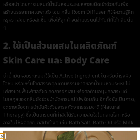
หรือสปา โดยการเบลนด์
น้ำมันหอมระเหย
หลายชนิดเข้าด้วยกันเพื่อ
สร้างบรรยากาศเฉพาะตัว เช่น กลิ่น Room Diffuser ที่ให้ความรู้สึก
หรูหรา สงบ หรือสดชื่น เพื่อให้ลูกค้าจดจำแบรนด์ได้ทันทีที่ได้กลิ่นนั้น
ๆ
2. ใช้เป็นส่วนผสมในผลิตภัณฑ์
Skin Care และ Body Care
นำน้ำมันหอมระเหยมาใช้เป็น Active Ingredient ในครีมบำรุงผิว
โลชั่น หรือเซรั่ม
โดยสรรพคุณตามธรรมชาติของน้ำมันหอมระเหยไม่
เพียงช่วยฟื้นฟูเซลล์ผิว ลดการอักเสบ หรือต่อต้านอนุมูลอิสระ แต่
โมเลกุลของกลิ่นยังช่วยบำบัดอารมณ์ไปพร้อมกัน
อีกทั้งยังเป็นการชู
จุดขายเรื่องการบำบัดผิวด้วยสารสกัดจากธรรมชาติ (Natural
Therapy) ซึ่งเป็นเทรนด์ที่กำลังได้รับความสนใจในตลาดโลก หรือ
อาจในใช้ผลิตภัณฑ์สปาต่างๆ เช่น Bath Salt, Bath Oil หรือ Milk
Bath