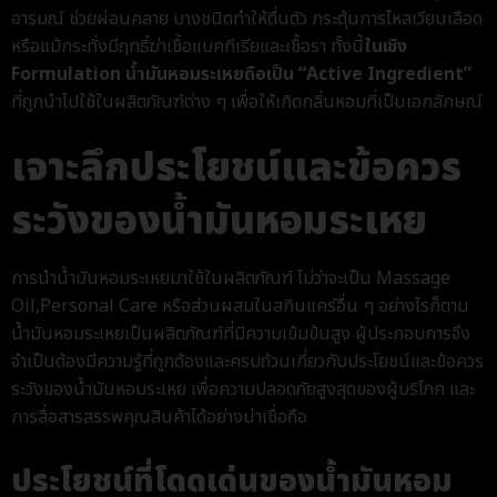
อารมณ์ ช่วยผ่อนคลาย บางชนิดทำให้ตื่นตัว กระตุ้นการไหลเวียนเลือด
หรือแม้กระทั่งมีฤทธิ์ฆ่าเชื้อแบคทีเรียและเชื้อรา
ทั้งนี้
ในเชิง
Formulation น้ำมันหอมระเหยถือเป็น “Active Ingredient”
ที่ถูกนำไปใช้ในผลิตภัณฑ์ต่าง ๆ เพื่อให้เกิดกลิ่นหอมที่เป็นเอกลักษณ์
เจาะลึกประโยชน์
และข้อควร
ระวัง
ของน้ำมันหอมระเหย
การนำ
น้ำมันหอมระเหย
มาใช้ในผลิตภัณฑ์ ไม่ว่าจะเป็น Massage
Oil,
Personal Care
หรือส่วนผสมในสกินแคร์
อื่น ๆ
อย่างไรก็ตาม
น้ำมันหอมระเหยเป็นผลิตภัณฑ์ที่มีความเข้มข้นสูง
ผู้ประกอบการจึง
จำเป็นต้องมีความรู้ที่ถูกต้องและครบถ้วนเกี่ยวกับ
ประโยชน์และ
ข้อควร
ระวัง
ของน้ำมันหอมระเหย
เพื่อความปลอดภัยสูงสุดของผู้บริโภค และ
การสื่อสารสรรพคุณสินค้าได้อย่างน่าเชื่อถือ
ประโยชน์ที่โดดเด่นของน้ำมันหอม