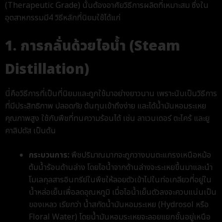
(Therapeutic Grade) นั้นต้องอาศัยวิธีการผลิตที่เหมาะสม ซึ่งใน
อุตสาหกรรมมี
4 วิธีหลักที่นิยมใช้
ได้แก่
1. การกลั่นด้วยไอน้ำ (Steam
Distillation)
นี่คือวิธีการที่เป็นที่นิยมและถูกใช้มาอย่างยาวนาน เพราะนับเป็นวิธีการ
ที่มีประสิทธิภาพ ปลอดภัย ต้นทุนเข้าถึงง่าย และได้น้ำมันหอมระเหย
คุณภาพสูง ใช้กับพืชที่ทนความร้อนได้ เช่น ลาเวนเดอร์ ตะไคร้ และยู
คาลิปตัส เป็นต้น
กระบวนการ:
พืชปริมาณมากจะถูกวางบนตะแกรงเหนือหม้อ
ต้มน้ำร้อนด้านล่าง โดยไอน้ำจากด้านล่างจะระเหยขึ้นมาและนำ
โมเลกุลสารอินทรีย์ในพืชให้ลอยตัวเข้าไปในท่อเกลียวที่อยู่ใน
น้ำหล่อเย็นเพื่อลดอุณหภูมิ เมื่อไอน้ำเย็นตัวลงจะควบแน่นเป็น
ของเหลว เรียกว่า น้ำสกัดน้ำมันหอมระเหย (Hydrosol หรือ
Floral Water) โดยน้ำมันหอมระเหยจะลอยแยกชั้นอยู่เหนือ