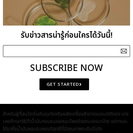
3. ผลิตภัณฑ์สำหรับใช้ที่บ้าน
ธุรกิจสามารถร่วมมือกับผู้เชี่ยวชาญด้านการผลิตน้ำมันหอมระเหยที่มี
สรรพคุณบำบัด เพื่อพัฒนาผลิตภัณฑ์ Retail สำหรับวางจำหน่าย เช่น
รับข่าวสารน่ารู้ก่อนใครได้วันนี้!
Room Spray
ปรับสมดุลอารมณ์
, Pillow Mist
ที่มีสรรพคุณช่วยให้
ผ่อนคลาย
, Reed Diffuser หรือกลุ่ม
Body Care
เป็นต้น
เพื่อให้
ลูกค้าได้รับการบำบัดอย่างต่อเนื่องและสร้างความผูกพันกับแบรนด์
SUBSCRIBE NOW
วิธีทำน้ำมันหอมระเหย
สมุนไพร และเทคนิคการสกัด
GET STARTED
ระดับสากล
สำหรับผู้ที่สนใจเริ่มต้นธุรกิจหรือผลิตเครื่องสำอางแบรนด์ตัวเอง อาจ
เคยศึกษา
วิธีทำน้ำมันหอมระเหยสมุนไพร
ด้วยตนเองมาบ้าง แต่การจะ
ได้มาซึ่งน้ำมันหอมระเหยบริสุทธิ์ที่มีคุณภาพระดับบำบัด