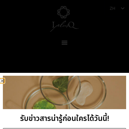
ZH
I plus Q Company Limited
Address, 9/1 Soi Rattanathibet 10 Bangkrasor, Muang,
Nonthaburi 11000, Thailand
รับข่าวสารน่ารู้ก่อนใครได้วันนี้!
HOUSE OF
NATURAL BEAUTY
SINCE 2000
© Copyright 2011 by I plus Q | AIl Rights Reserved