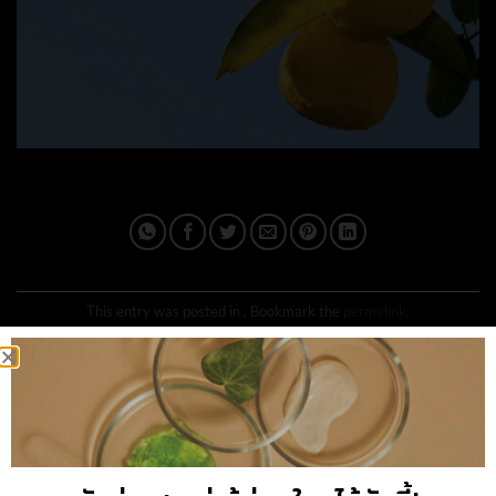
This entry was posted in . Bookmark the
permalink
.
IPLUSQ_ADMAIN