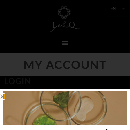
EN
MY ACCOUNT
LOGIN
Username or email address
*
Password
*