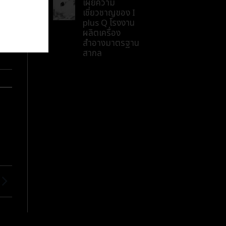
เผยความ
เชี่ยวชาญของ I
plus Q โรงงาน
ผลิตเครื่อง
สำอางมาตรฐาน
สากล