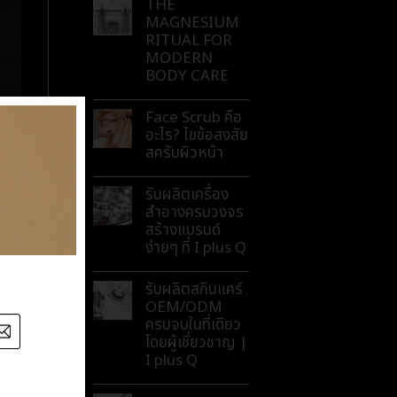
THE
MAGNESIUM
RITUAL FOR
MODERN
BODY CARE
Face Scrub คือ
อะไร? ไขข้อสงสัย
สครับผิวหน้า
รับผลิตเครื่อง
สำอางครบวงจร
สร้างแบรนด์
ง่ายๆ ที่ I plus Q
รับผลิตสกินแคร์
OEM/ODM
ครบจบในที่เดียว
โดยผู้เชี่ยวชาญ |
I plus Q