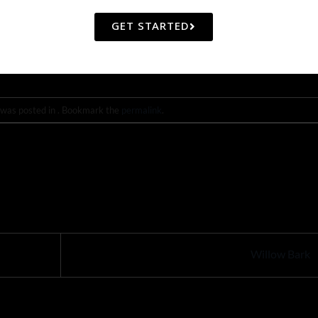
GET STARTED
 was posted in . Bookmark the
permalink
.
Willow Bark