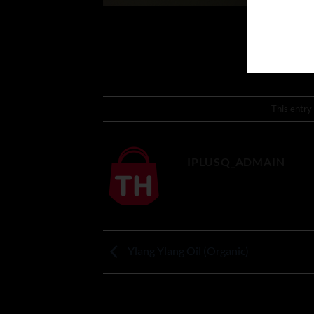
This entry
IPLUSQ_ADMAIN
Ylang Ylang Oil (Organic)