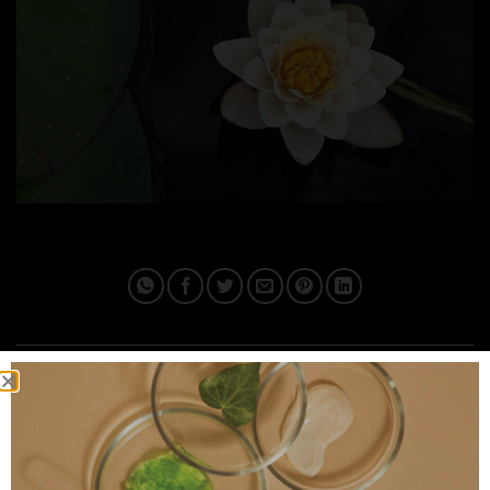
This entry was posted in . Bookmark the
permalink
.
IPLUSQ_ADMAIN