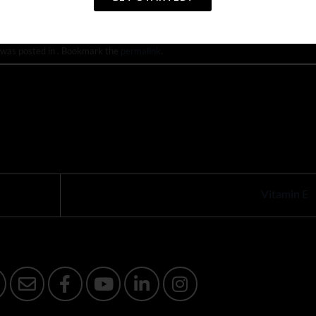
 was posted in . Bookmark the
permalink
.
Vitamin E