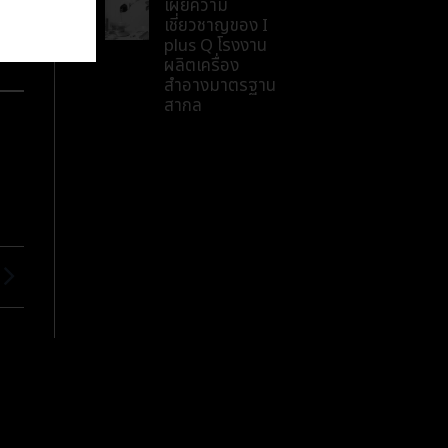
เผยความ
เชี่ยวชาญของ I
plus Q โรงงาน
ผลิตเครื่อง
สำอางมาตรฐาน
สากล