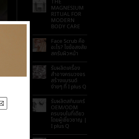
THE
MAGNESIUM
RITUAL FOR
MODERN
BODY CARE
Face Scrub คือ
อะไร? ไขข้อสงสัย
สครับผิวหน้า
รับผลิตเครื่อง
สำอางครบวงจร
สร้างแบรนด์
ง่ายๆ ที่ I plus Q
รับผลิตสกินแคร์
OEM/ODM
ครบจบในที่เดียว
โดยผู้เชี่ยวชาญ |
I plus Q