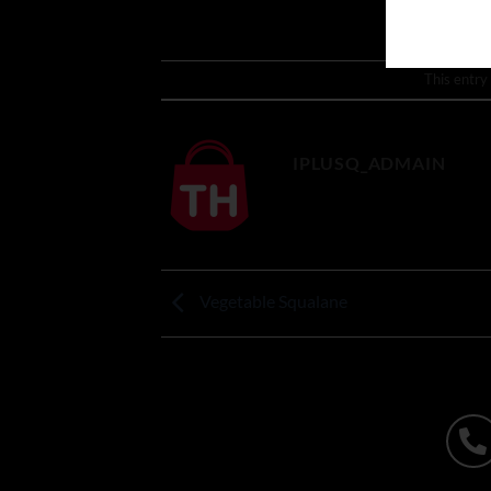
This entry
IPLUSQ_ADMAIN
Vegetable Squalane