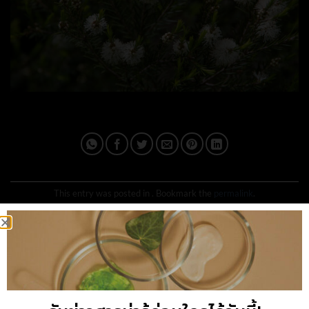
This entry was posted in . Bookmark the
permalink
.
IPLUSQ_ADMAIN