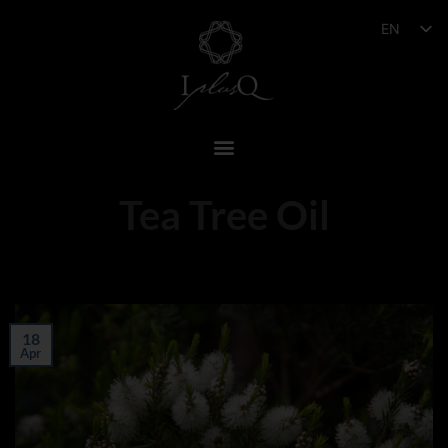
EN
Tea Tree Oil
18
Apr