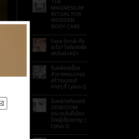
THE
MAGNESIUM
RITUAL FOR
MODERN
BODY CARE
Face Scrub คือ
อะไร? ไขข้อสงสัย
สครับผิวหน้า
รับผลิตเครื่อง
สำอางครบวงจร
สร้างแบรนด์
ง่ายๆ ที่ I plus Q
รับผลิตสกินแคร์
OEM/ODM
ครบจบในที่เดียว
โดยผู้เชี่ยวชาญ |
I plus Q