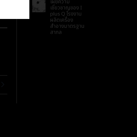
เผยความ
เชี่ยวชาญของ I
plus Q โรงงาน
ผลิตเครื่อง
สำอางมาตรฐาน
สากล