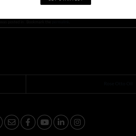
 was posted in . Bookmark the
permalink
.
Rose Otto Oil