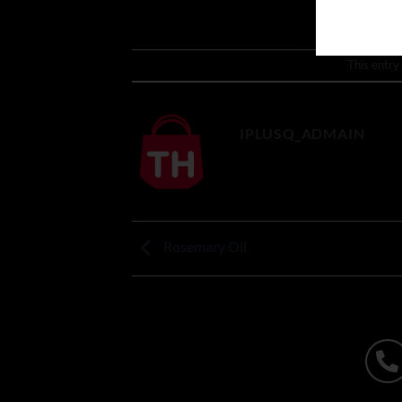
This entry
IPLUSQ_ADMAIN
Rosemary Oil