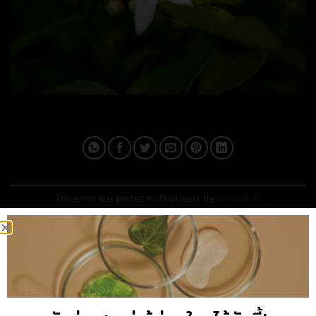
This entry was posted in . Bookmark the
permalink
.
IPLUSQ_ADMAIN