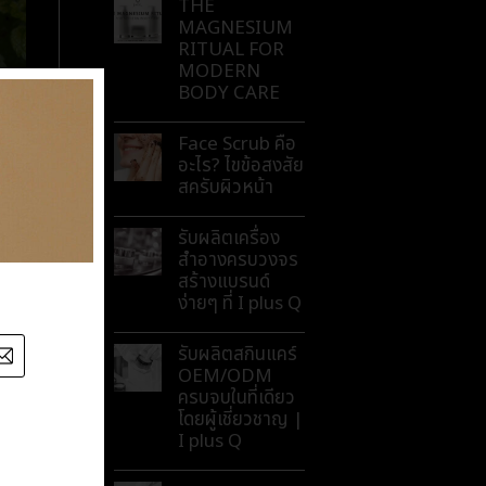
THE
MAGNESIUM
RITUAL FOR
MODERN
BODY CARE
Face Scrub คือ
อะไร? ไขข้อสงสัย
สครับผิวหน้า
รับผลิตเครื่อง
สำอางครบวงจร
สร้างแบรนด์
ง่ายๆ ที่ I plus Q
รับผลิตสกินแคร์
OEM/ODM
ครบจบในที่เดียว
โดยผู้เชี่ยวชาญ |
I plus Q