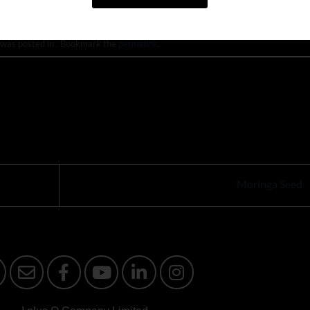
 was posted in . Bookmark the
permalink
.
Moringa Seed