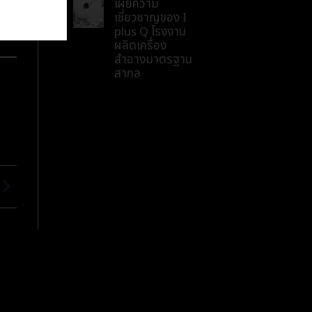
เผยความ
เชี่ยวชาญของ I
plus Q โรงงาน
ผลิตเครื่อง
สำอางมาตรฐาน
สากล