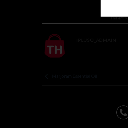
This entry
IPLUSQ_ADMAIN
Marjoram Essential Oil