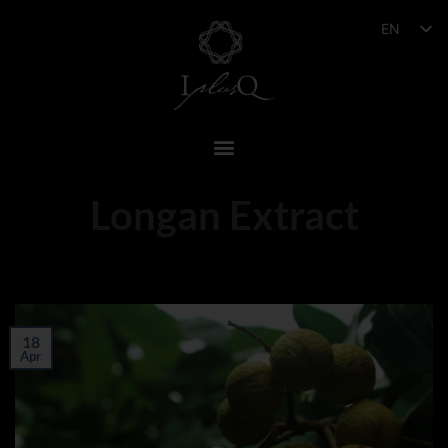
EN
Longan Extract
18
Apr