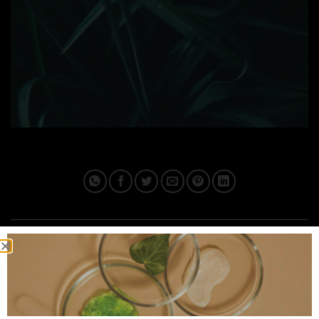
This entry was posted in . Bookmark the
permalink
.
IPLUSQ_ADMAIN