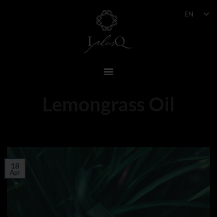
EN
Lemongrass Oil
18
Apr