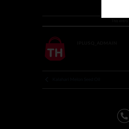
This entry
IPLUSQ_ADMAIN
Kalahari Melon Seed Oil