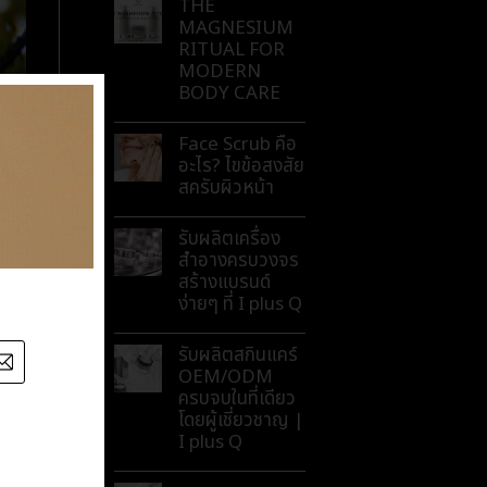
THE
MAGNESIUM
RITUAL FOR
MODERN
BODY CARE
Face Scrub คือ
อะไร? ไขข้อสงสัย
สครับผิวหน้า
รับผลิตเครื่อง
สำอางครบวงจร
สร้างแบรนด์
ง่ายๆ ที่ I plus Q
รับผลิตสกินแคร์
OEM/ODM
ครบจบในที่เดียว
โดยผู้เชี่ยวชาญ |
I plus Q