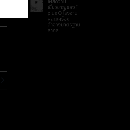
เผยความ
เชี่ยวชาญของ I
plus Q โรงงาน
ผลิตเครื่อง
สำอางมาตรฐาน
สากล