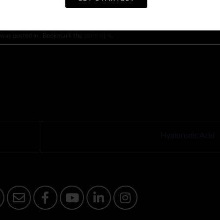
 was posted in . Bookmark the
permalink
.
Hyaluronic Acid