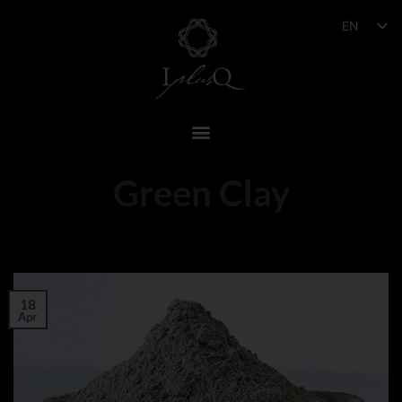
EN
Green Clay
18
Apr