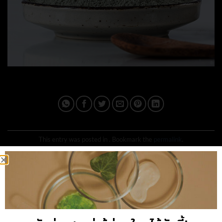
This entry was posted in . Bookmark the
permalink
.
IPLUSQ_ADMAIN