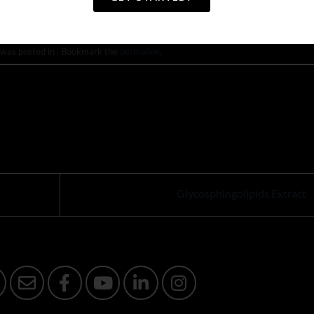
 was posted in . Bookmark the
permalink
.
Glycosphingolipids Extract