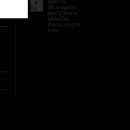
เผยความ
เชี่ยวชาญของ I
plus Q โรงงาน
ผลิตเครื่อง
สำอางมาตรฐาน
สากล