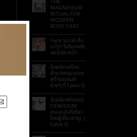
THE
MAGNESIUM
RITUAL FOR
MODERN
BODY CARE
Face Scrub คือ
อะไร? ไขข้อสงสัย
สครับผิวหน้า
รับผลิตเครื่อง
สำอางครบวงจร
สร้างแบรนด์
ง่ายๆ ที่ I plus Q
รับผลิตสกินแคร์
OEM/ODM
ครบจบในที่เดียว
โดยผู้เชี่ยวชาญ |
I plus Q