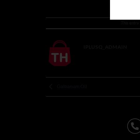
This entry
IPLUSQ_ADMAIN
Galbanum Oil