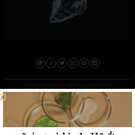
This entry was posted in . Bookmark the
permalink
.
IPLUSQ_ADMAIN