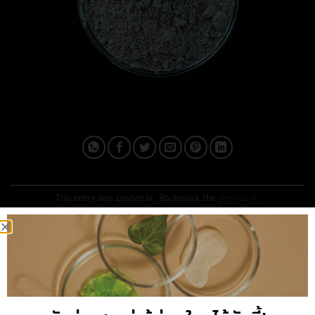
This entry was posted in . Bookmark the
permalink
.
IPLUSQ_ADMAIN