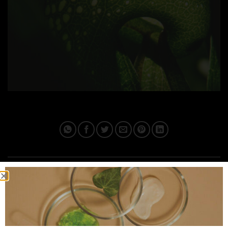
This entry was posted in . Bookmark the
permalink
.
IPLUSQ_ADMAIN