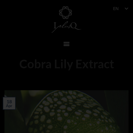
EN
Cobra Lily Extract
18
Apr