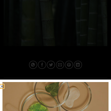
This entry was posted in . Bookmark the
permalink
.
IPLUSQ_ADMAIN