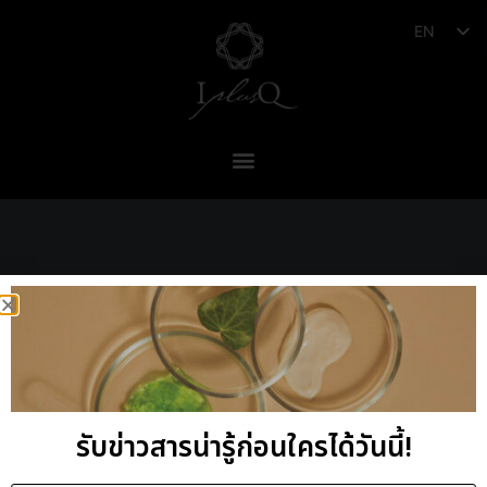
EN
รับข่าวสารน่ารู้ก่อนใครได้วันนี้!