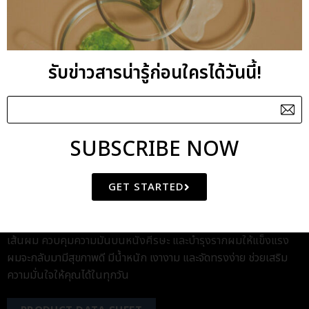
บำรุงรากผมและลดการหลุดร่วง พร้อมด้วยสารสกัดอัญชันที่ช่วยมอบ
ความชุ่มชื้นล้ำลึก ทำให้เส้นผมนุ่มสลวย เงางาม และจัดทรงได้ง่าย
ปิดท้ายด้วย Anti Hair Loss Scalp Tonic โทนิคบำรุงหนังศีรษะ
รับข่าวสารน่ารู้ก่อนใครได้วันนี้!
สูตรพิเศษที่ถูกออกแบบมาเพื่อฟื้นฟูรากผมโดยเฉพาะ ด้วยส่วนผสม
ของคาเฟอีนและสารสกัดจากพริกที่ช่วยกระตุ้นการไหลเวียนเลือด
บริเวณรากผม เสริมประสิทธิภาพด้วยสารสกัดโสมแดงและไบโอตินที่
ช่วยบำรุงรูขุมขนและกระตุ้นการงอกใหม่ของเส้นผม พร้อมด้วยสาร
สกัดจากเปลือกวิลโลว์และอัญชันที่ช่วยปรับสมดุลความมันบนหนัง
SUBSCRIBE NOW
ศีรษะ ทำให้หนังศีรษะแข็งแรง เป็นรากฐานที่ดีสำหรับการเติบโตของ
เส้นผม
GET STARTED
การใช้ผลิตภัณฑ์ทั้ง 3 ชนิดร่วมกันอย่างต่อเนื่อง จะช่วยให้คุณเห็น
ผลลัพธ์ที่ชัดเจนในการลดปัญหาผมร่วง กระตุ้นการงอกใหม่ของ
เส้นผม ควบคุมความมันบนหนังศีรษะ และบำรุงรากผมให้แข็งแรง
ผมจะกลับมามีสุขภาพดี มีน้ำหนัก เงางาม และจัดทรงง่าย ช่วยเสริม
ความมั่นใจให้คุณได้ในทุกวัน