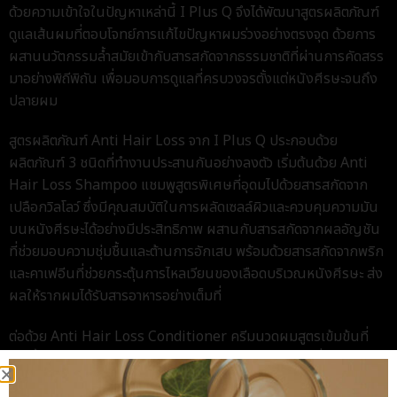
ด้วยความเข้าใจในปัญหาเหล่านี้ I Plus Q จึงได้พัฒนาสูตรผลิตภัณฑ์
ดูแลเส้นผมที่ตอบโจทย์การแก้ไขปัญหาผมร่วงอย่างตรงจุด ด้วยการ
ผสานนวัตกรรมล้ำสมัยเข้ากับสารสกัดจากธรรมชาติที่ผ่านการคัดสรร
มาอย่างพิถีพิถัน เพื่อมอบการดูแลที่ครบวงจรตั้งแต่หนังศีรษะจนถึง
ปลายผม
สูตรผลิตภัณฑ์ Anti Hair Loss จาก I Plus Q ประกอบด้วย
ผลิตภัณฑ์ 3 ชนิดที่ทำงานประสานกันอย่างลงตัว เริ่มต้นด้วย Anti
Hair Loss Shampoo แชมพูสูตรพิเศษที่อุดมไปด้วยสารสกัดจาก
เปลือกวิลโลว์ ซึ่งมีคุณสมบัติในการผลัดเซลล์ผิวและควบคุมความมัน
บนหนังศีรษะได้อย่างมีประสิทธิภาพ ผสานกับสารสกัดจากผลอัญชัน
ที่ช่วยมอบความชุ่มชื้นและต้านการอักเสบ พร้อมด้วยสารสกัดจากพริก
และคาเฟอีนที่ช่วยกระตุ้นการไหลเวียนของเลือดบริเวณหนังศีรษะ ส่ง
ผลให้รากผมได้รับสารอาหารอย่างเต็มที่
ต่อด้วย Anti Hair Loss Conditioner ครีมนวดผมสูตรเข้มข้นที่
ช่วยฟื้นบำรุงเส้นผมในทุกมิติ ด้วยส่วนผสมของไบโอตินที่ช่วยเสริม
สร้างโครงสร้างเคราตินให้แข็งแรง ผสานกับสารสกัดโสมแดงที่ช่วย